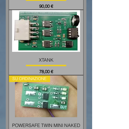
Price
90,00 €
XTANK
Price
78,00 €
SU ORDINAZIONE
POWERSAFE TWIN MINI NAKED