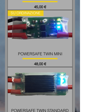
Price
45,00 €
SU ORDINAZIONE
POWERSAFE TWIN MINI
Price
48,00 €
POWERSAFE TWIN STANDARD