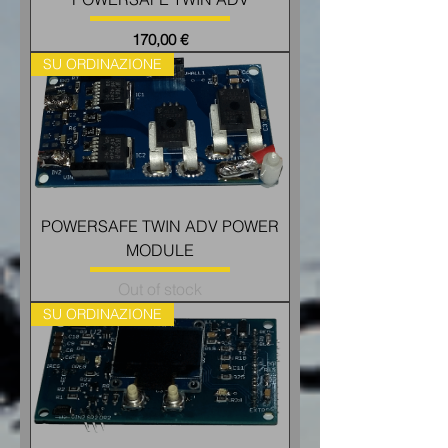
Price
170,00 €
SU ORDINAZIONE
POWERSAFE TWIN ADV POWER
MODULE
Out of stock
SU ORDINAZIONE