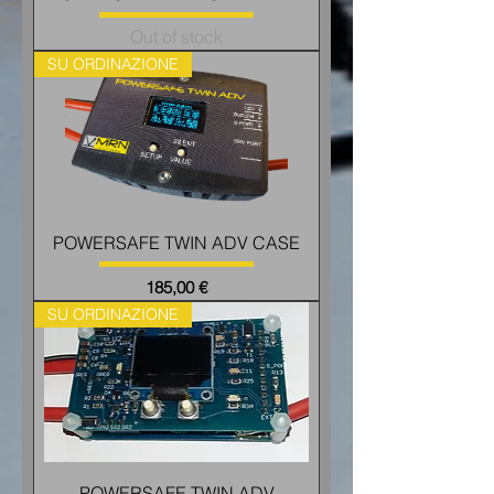
Out of stock
SU ORDINAZIONE
POWERSAFE TWIN ADV CASE
Price
185,00 €
SU ORDINAZIONE
POWERSAFE TWIN ADV