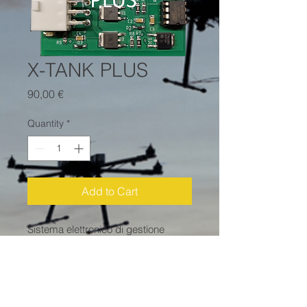
X-TANK PLUS
Price
90,00 €
Quantity
*
Add to Cart
Sistema elettronico di gestione
pompa acqua per: camper, roulotte,
piccole/medie imbarcazioni.
Versione con uscita di gestione per
lampada X-PURA